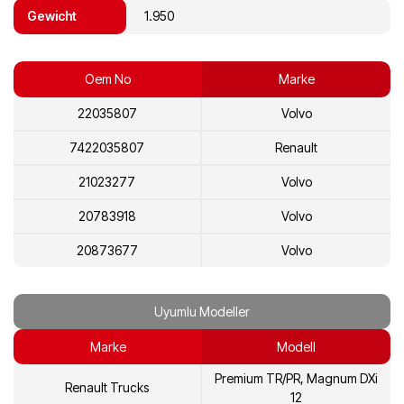
Gewicht
1.950
Oem No
Marke
22035807
Volvo
7422035807
Renault
21023277
Volvo
20783918
Volvo
20873677
Volvo
7421023277
Renault
Uyumlu Modeller
7420873677
Renault
Marke
Modell
7421023287
Renault
Premium TR/PR, Magnum DXi
Renault Trucks
7421900852
Renault
12